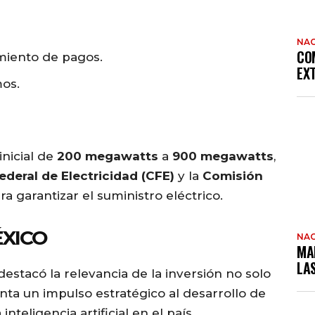
NAC
CO
miento de pagos.
EX
os.
inicial de
200 megawatts
a
900 megawatts
,
deral de Electricidad (CFE)
y la
Comisión
a garantizar el suministro eléctrico.
ÉXICO
NAC
MA
LA
estacó la relevancia de la inversión no solo
ta un impulso estratégico al desarrollo de
nteligencia artificial en el país.