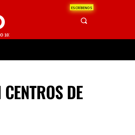
ESCRÍBENOS
O
M | SAN JUAN DEL RÍO 93.1 FM | GUADALAJARA 1510 AM | LA PAZ 95.
ÁCULOS
CIENCIA
ESTADOS
OPINI
N CENTROS DE