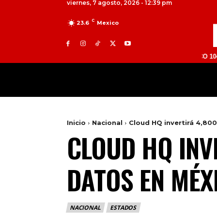
viernes, 7 agosto, 2026 - 12:39 pm
C
23.6
Mexico
TOLUCA 98.9 FM | ATLACOMULCO 104.7 FM | 
MILED
NACIONAL
INTERNACIONAL
Inicio
Nacional
Cloud HQ invertirá 4,80
CLOUD HQ INV
DATOS EN MÉX
NACIONAL
ESTADOS