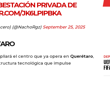
BESTACIÓN PRIVADA DE
R.COM/JK6LPIPBKA
ucero) (@NachoRgz)
September 25, 2025
TARO
pliará el centro que ya opera en
Querétaro
,
DE
UE
structura tecnológica que impulse
FIF