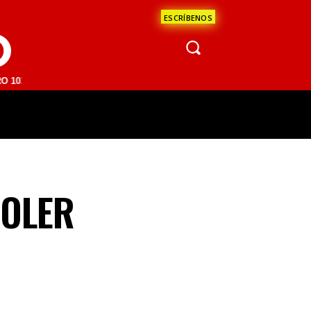
ESCRÍBENOS
O
M | SAN JUAN DEL RÍO 93.1 FM | GUADALAJARA 1510 AM | LA PAZ 95.
ÁCULOS
CIENCIA
ESTADOS
OPINI
MOLER