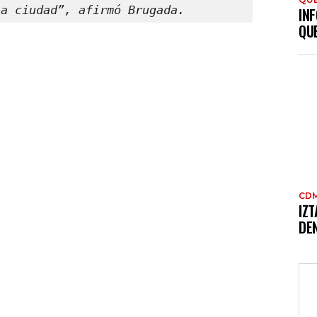
la ciudad”, afirmó Brugada.
INF
QU
CD
IZ
DE