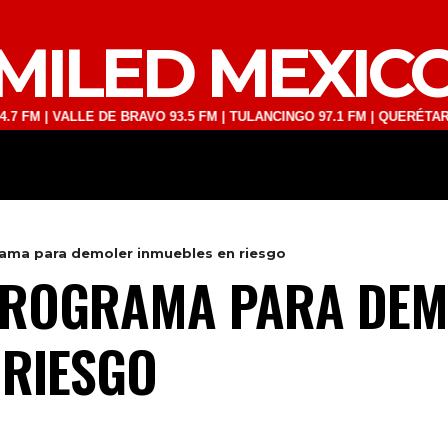
MILED MEXIC
VALLE DE BRAVO 93.5 FM | TULANCINGO 97.1 FM | QUERÉTARO 103.1 F
DEPORTES
TECNOLOGÍA
ESPECT
rama para demoler inmuebles en riesgo
 PROGRAMA PARA DE
 RIESGO