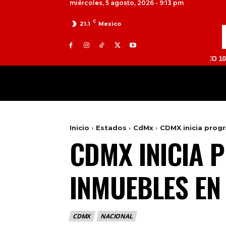
miércoles, 5 agosto, 2026 - 9:13 pm
C
21.1
Mexico
TOLUCA 98.9 FM | ATLACOMULCO 104.7 FM | 
MILED
NACIONAL
INTERNACIONAL
Inicio
Estados
CdMx
CDMX inicia prog
CDMX INICIA
INMUEBLES EN
CDMX
NACIONAL