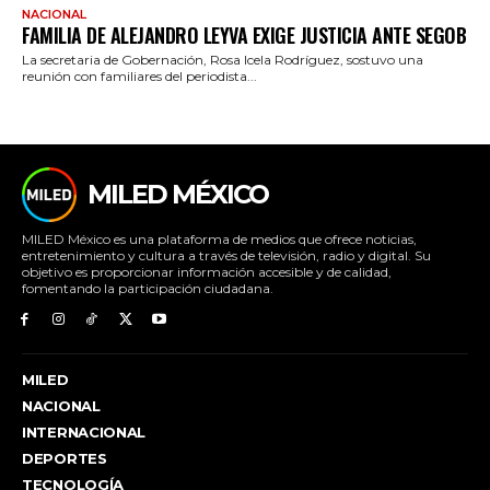
NACIONAL
FAMILIA DE ALEJANDRO LEYVA EXIGE JUSTICIA ANTE SEGOB
La secretaria de Gobernación, Rosa Icela Rodríguez, sostuvo una
reunión con familiares del periodista...
MILED MÉXICO
MILED México es una plataforma de medios que ofrece noticias,
entretenimiento y cultura a través de televisión, radio y digital. Su
objetivo es proporcionar información accesible y de calidad,
fomentando la participación ciudadana.
MILED
NACIONAL
INTERNACIONAL
DEPORTES
TECNOLOGÍA