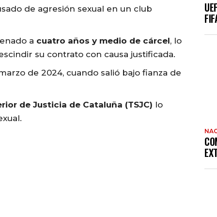
UE
usado de agresión sexual en un club
FIF
denado a
cuatro años y medio de cárcel
, lo
rescindir su contrato con causa justificada.
marzo de 2024, cuando salió bajo fianza de
rior de Justicia de Cataluña (TSJC)
lo
exual.
NAC
CO
EX