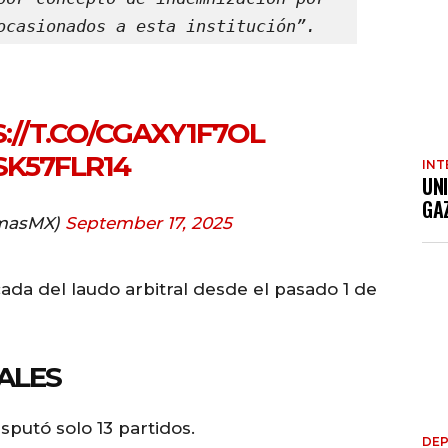
ocasionados a esta institución”.
://T.CO/CGAXY1F7OL
SK57FLR14
INT
UN
GA
masMX)
September 17, 2025
cada del laudo arbitral desde el pasado 1 de
ALES
sputó solo 13 partidos.
DE