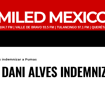
MILED MEXIC
 | VALLE DE BRAVO 93.5 FM | TULANCINGO 97.1 FM | QUERÉTARO 103
DEPORTES
TECNOLOGÍA
ESPECT
s indemnizar a Pumas
 DANI ALVES INDEMN