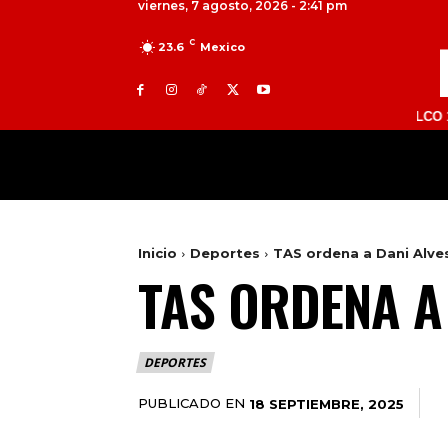
viernes, 7 agosto, 2026 - 2:41 pm
C
23.6
Mexico
TOLUCA 98.9 FM | ATLACOMULCO 104.7 FM
MILED
NACIONAL
INTERNACIONAL
Inicio
Deportes
TAS ordena a Dani Alve
TAS ORDENA A
DEPORTES
PUBLICADO EN
18 SEPTIEMBRE, 2025