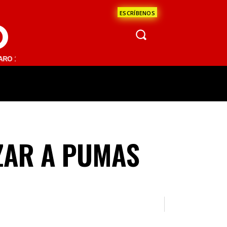
ESCRÍBENOS
O
.1 FM | SAN JUAN DEL RÍO 93.1 FM | GUADALAJARA 1510 AM | LA PAZ
ÁCULOS
CIENCIA
ESTADOS
OPINI
IZAR A PUMAS