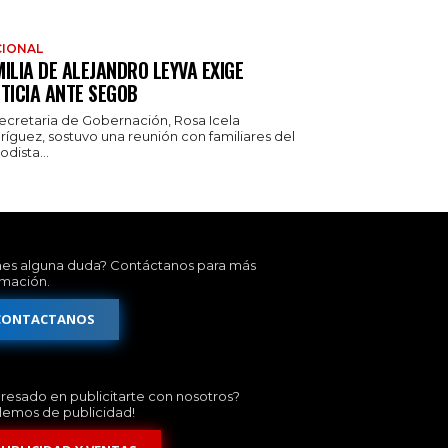
IONAL
ILIA DE ALEJANDRO LEYVA EXIGE
TICIA ANTE SEGOB
secretaria de Gobernación, Rosa Icela
ríguez, sostuvo una reunión con familiares del
odista...
nes alguna duda? Contáctanos para más
rmación.
CONTACTANOS
eresado en publicitarte con nosotros?
lemos de publicidad!