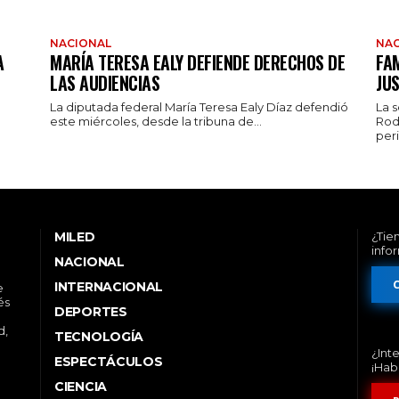
NACIONAL
NAC
A
MARÍA TERESA EALY DEFIENDE DERECHOS DE
FAM
LAS AUDIENCIAS
JUS
La diputada federal María Teresa Ealy Díaz defendió
La 
este miércoles, desde la tribuna de...
Rod
peri
MILED
¿Tie
info
NACIONAL
INTERNACIONAL
e
és
DEPORTES
d,
TECNOLOGÍA
¿Int
ESPECTÁCULOS
¡Hab
CIENCIA