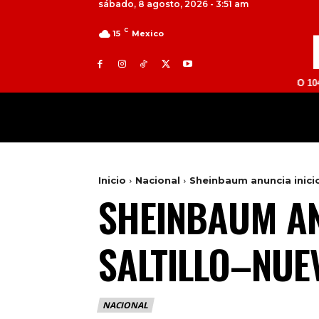
sábado, 8 agosto, 2026 - 3:51 am
C
15
Mexico
TOLUCA 98.9 FM | ATLACOMULCO 104.7 FM | V
MILED
NACIONAL
INTERNACIONAL
Inicio
Nacional
Sheinbaum anuncia inicio
SHEINBAUM AN
SALTILLO–NUE
NACIONAL