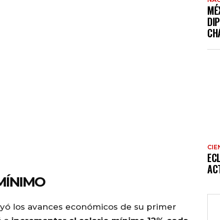
MÉ
DI
CH
CIE
EC
AC
MÍNIMO
rayó los avances económicos de su primer