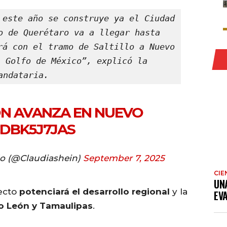
 este año se construye ya el Ciudad 
o de Querétaro va a llegar hasta 
rá con el tramo de Saltillo a Nuevo 
 Golfo de México”, explicó la 
andataria.
N AVANZA EN NUEVO
CDBK5J7JAS
o (@Claudiashein)
September 7, 2025
CIE
UN
ecto
potenciará el desarrollo regional
y la
EV
o León y Tamaulipas
.