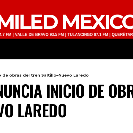
MILED MEXIC
ALLE DE BRAVO 93.5 FM | TULANCINGO 97.1 FM | QUERÉTARO 103.1 F
DEPORTES
TECNOLOGÍA
ESPECT
 de obras del tren Saltillo–Nuevo Laredo
UNCIA INICIO DE OB
VO LAREDO