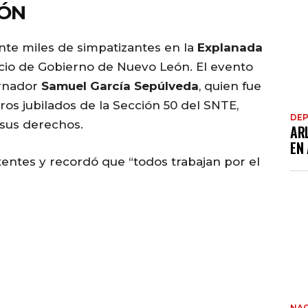
EÓN
nte miles de simpatizantes en la
Explanada
lacio de Gobierno de Nuevo León. El evento
ernador
Samuel García Sepúlveda
, quien fue
s jubilados de la Sección 50 del SNTE,
DE
 sus derechos.
AR
EN
tentes y recordó que “todos trabajan por el
NAC