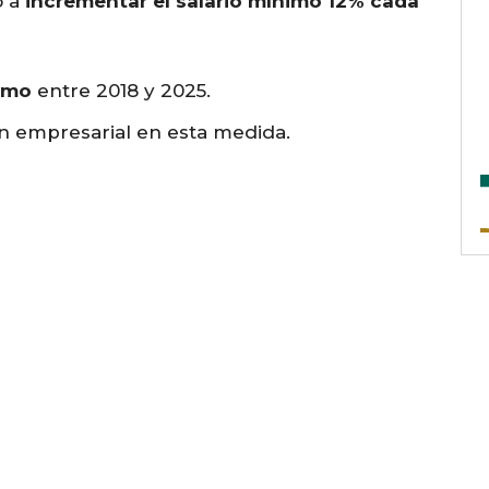
ó a
incrementar el salario mínimo 12% cada
nimo
entre 2018 y 2025.
n empresarial en esta medida.