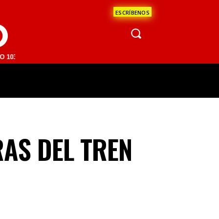
ESCRÍBENOS
O
M | SAN JUAN DEL RÍO 93.1 FM | GUADALAJARA 1510 AM | LA PAZ 95.
ÁCULOS
CIENCIA
ESTADOS
OPINI
RAS DEL TREN