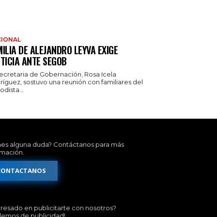
IONAL
ILIA DE ALEJANDRO LEYVA EXIGE
TICIA ANTE SEGOB
secretaria de Gobernación, Rosa Icela
ríguez, sostuvo una reunión con familiares del
odista...
nes alguna duda? Contáctanos para más
rmación.
CONTACTANOS
eresado en publicitarte con nosotros?
lemos de publicidad!