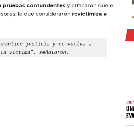
n pruebas contundentes
y criticaron que el
resores, lo que consideraron
revictimiza a
arantice justicia y no vuelva a 
 la víctima”, señalaron.
CIE
UN
EV