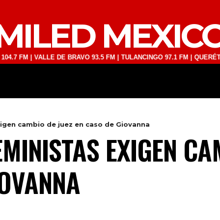
MILED MEXIC
 | VALLE DE BRAVO 93.5 FM | TULANCINGO 97.1 FM | QUERÉTARO 103.
DEPORTES
TECNOLOGÍA
ESPECT
xigen cambio de juez en caso de Giovanna
EMINISTAS EXIGEN CA
IOVANNA