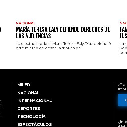
NACIONAL
NAC
A
MARÍA TERESA EALY DEFIENDE DERECHOS DE
FAM
LAS AUDIENCIAS
JUS
La diputada federal María Teresa Ealy Díaz defendió
La 
este miércoles, desde la tribuna de...
Rod
peri
MILED
¿Tie
info
NACIONAL
INTERNACIONAL
e
és
DEPORTES
d,
TECNOLOGÍA
¿Int
ESPECTÁCULOS
¡Hab