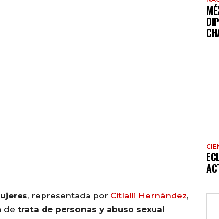
MÉ
DI
CH
CIE
EC
AC
Mujeres
, representada por
Citlalli Hernández
,
a de
trata de personas y abuso sexual