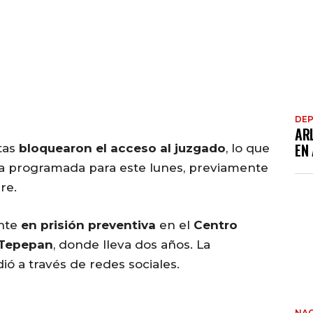
DE
AR
EN
stas
bloquearon el acceso al juzgado
, lo que
cia programada para este lunes, previamente
re.
ente
en prisión preventiva
en el
Centro
 Tepepan
, donde lleva dos años. La
ió a través de redes sociales.
NAC