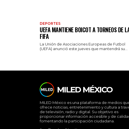
DEPORTES
UEFA MANTIENE BOICOT A TORNEOS DE L
FIFA
La Unión de Asociaciones Europeas de Futbol
(UEFA) anunció este jueves que mantendrá su...
MILED MÉXICO
MILED México es una plataforma de medios qu
ofrece noticias, entretenimiento y cultura a trav
de televisión, radio y digital. Su objetivo es
proporcionar información accesible y de calida
fomentando la participación ciudadana.