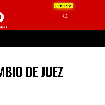
ESCRÍBENOS
O
1 FM | SAN JUAN DEL RÍO 93.1 FM | GUADALAJARA 1510 AM | LA PAZ
ÁCULOS
CIENCIA
ESTADOS
OPINI
MBIO DE JUEZ