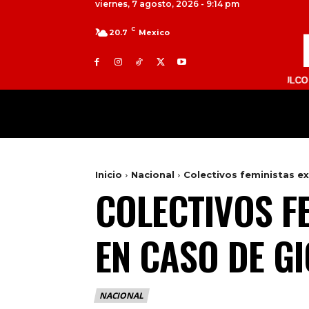
viernes, 7 agosto, 2026 - 9:14 pm
C
20.7
Mexico
TOLUCA 98.9 FM | ATLACOMULCO 104.7 FM
MILED
NACIONAL
INTERNACIONAL
Inicio
Nacional
Colectivos feministas e
COLECTIVOS F
EN CASO DE G
NACIONAL