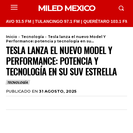
MILED MEXICO
3.5 FM | TULANCINGO 97.1 FM | QUERÉTARO 103.1 FM | SAN JUA
Inicio
Tecnología
Tesla lanza el nuevo Model Y
Performance: potencia y tecnología en su...
TESLA LANZA EL NUEVO MODEL Y
PERFORMANCE: POTENCIA Y
TECNOLOGÍA EN SU SUV ESTRELLA
TECNOLOGÍA
PUBLICADO EN
31 AGOSTO, 2025