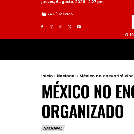
jueves, 6 agosto, 2026 - 2:27 pm
C
24.1
Mexico
TOLUCA 98.9 FM | ATLACOMULCO 104.7 FM | 
MILED
NACIONAL
INTERNACIONAL
Inicio
Nacional
México no encubrirá vín
MÉXICO NO EN
ORGANIZADO
NACIONAL