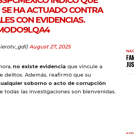
SSPCMEXICO
INDICÓ QUE
 SE HA ACTUADO CONTRA
ES CON EVIDENCIAS.
ZMODO9LQA4
ierotv_gdl)
August 27, 2025
NAC
FAM
JUS
hora,
no existe evidencia
que vincule a
de delitos. Además, reafirmó que su
cualquier soborno o acto de corrupción
e todas las investigaciones son bienvenidas.
ES