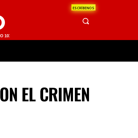
ESCRÍBENOS
O
M | SAN JUAN DEL RÍO 93.1 FM | GUADALAJARA 1510 AM | LA PAZ 95.
ÁCULOS
CIENCIA
ESTADOS
OPINI
ON EL CRIMEN