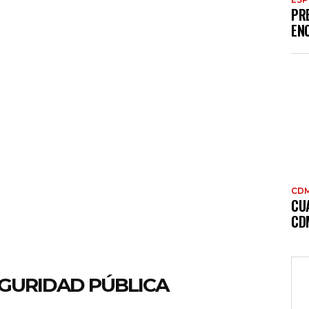
PR
EN
CD
CU
CD
GURIDAD PÚBLICA