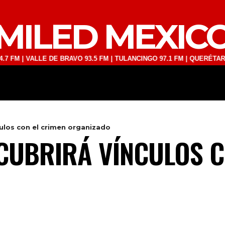
MILED MEXIC
VALLE DE BRAVO 93.5 FM | TULANCINGO 97.1 FM | QUERÉTARO 103.1 F
DEPORTES
TECNOLOGÍA
ESPECT
culos con el crimen organizado
CUBRIRÁ VÍNCULOS C