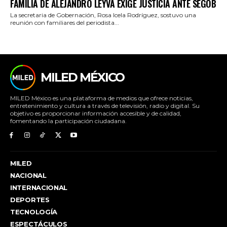
FAMILIA DE ALEJANDRO LEYVA EXIGE JUSTICIA ANTE SEGOB
La secretaria de Gobernación, Rosa Icela Rodríguez, sostuvo una
reunión con familiares del periodista...
MILED MÉXICO
MILED México es una plataforma de medios que ofrece noticias,
entretenimiento y cultura a través de televisión, radio y digital. Su
objetivo es proporcionar información accesible y de calidad,
fomentando la participación ciudadana.
MILED
NACIONAL
INTERNACIONAL
DEPORTES
TECNOLOGÍA
ESPECTÁCULOS