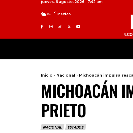
jueves, 6 agosto, 2026 - 7:42 am
C
15.1
Mexico
TOLUCA 98.9 FM | ATLACOMULCO 104.7 FM
MILED
NACIONAL
INTERNACIONAL
Inicio
Nacional
Michoacán impulsa resca
MICHOACÁN IM
PRIETO
NACIONAL
ESTADOS