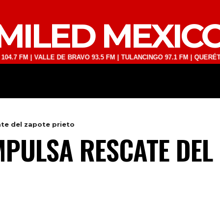
MILED MEXIC
 | VALLE DE BRAVO 93.5 FM | TULANCINGO 97.1 FM | QUERÉTARO 103.
DEPORTES
TECNOLOGÍA
ESPECT
te del zapote prieto
PULSA RESCATE DEL