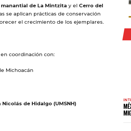
l
manantial de La Mintzita
y el
Cerro del
eas se aplican prácticas de conservación
recer el crecimiento de los ejemplares.
 en coordinación con:
de Michoacán
INT
 Nicolás de Hidalgo (UMSNH)
MÉ
MI