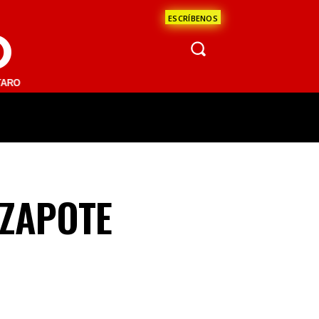
ESCRÍBENOS
O
1 FM | SAN JUAN DEL RÍO 93.1 FM | GUADALAJARA 1510 AM | LA PAZ 
ÁCULOS
CIENCIA
ESTADOS
OPINI
 ZAPOTE