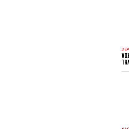
DE
VO
TRA
NAC