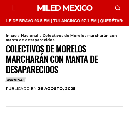
MILED MEXICO
 DE BRAVO 93.5 FM | TULANCINGO 97.1 FM | QUERÉTARO 103.1 F
Inicio
Nacional
Colectivos de Morelos marcharán con
manta de desaparecidos
COLECTIVOS DE MORELOS
MARCHARÁN CON MANTA DE
DESAPARECIDOS
NACIONAL
PUBLICADO EN
26 AGOSTO, 2025