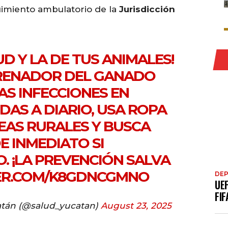
imiento ambulatorio de la
Jurisdicción
UD Y LA DE TUS ANIMALES!
RENADOR
DEL GANADO
AS INFECCIONES EN
DAS A DIARIO, USA ROPA
EAS RURALES Y BUSCA
E INMEDIATO SI
. ¡LA PREVENCIÓN SALVA
TER.COM/K8GDNCGMNO
DE
UE
FIF
atán (@salud_yucatan)
August 23, 2025