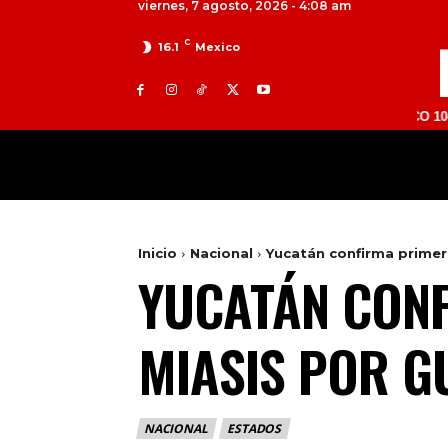
viernes, 7 agosto, 2026 - 4:08 am
C
16.1
Mexico
TOLUCA 98.9 FM | ATLACOMULCO 104.7 FM | 
MILED
NACIONAL
INTERNACIONAL
Inicio
Nacional
Yucatán confirma prime
YUCATÁN CON
MIASIS POR 
NACIONAL
ESTADOS