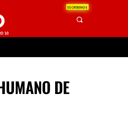
ESCRÍBENOS
O
M | SAN JUAN DEL RÍO 93.1 FM | GUADALAJARA 1510 AM | LA PAZ 95
ÁCULOS
CIENCIA
ESTADOS
OPINI
 HUMANO DE