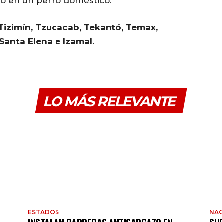
ro en un perro doméstico.
Tizimín, Tzucacab, Tekantó, Temax,
 Santa Elena e Izamal
.
LO MÁS RELEVANTE
ESTADOS
NAC