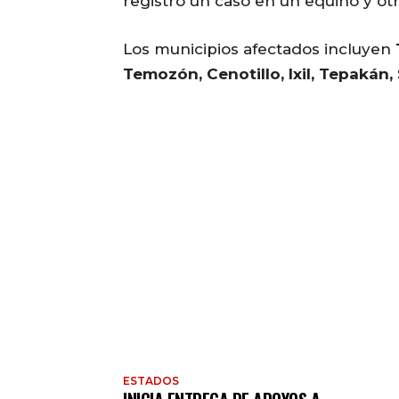
registró un caso en un equino y ot
Los municipios afectados incluyen
Temozón, Cenotillo, Ixil, Tepakán,
ESTADOS