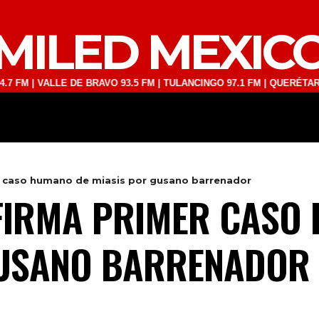
MILED MEXIC
VALLE DE BRAVO 93.5 FM | TULANCINGO 97.1 FM | QUERÉTARO 103.1 F
DEPORTES
TECNOLOGÍA
ESPECT
r caso humano de miasis por gusano barrenador
FIRMA PRIMER CASO
GUSANO BARRENADOR