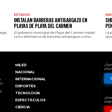
ESTADOS
NAC
INSTALAN BARRERAS ANTISARGAZO EN
SH
PLAYAS DE PLAYA DEL CARMEN
PE
rega
El gobierno municipal de Playa del Carmen instaló
La 
cinco kilómetros de barreras antisargazo como...
que 
MILED
¿Tie
info
NACIONAL
INTERNACIONAL
e
és
DEPORTES
d,
TECNOLOGÍA
¿Int
ESPECTÁCULOS
¡Hab
CIENCIA