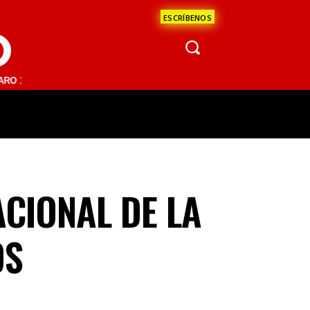
ESCRÍBENOS
O
1 FM | SAN JUAN DEL RÍO 93.1 FM | GUADALAJARA 1510 AM | LA PAZ 
ÁCULOS
CIENCIA
ESTADOS
OPINI
CIONAL DE LA
OS