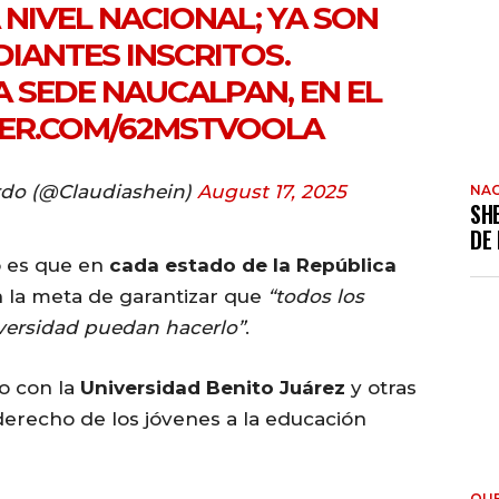
 NIVEL NACIONAL; YA SON
DIANTES INSCRITOS.
A SEDE NAUCALPAN, EN EL
TER.COM/62MSTVOOLA
do (@Claudiashein)
August 17, 2025
NAC
SH
DE
o es que en
cada estado de la República
on la meta de garantizar que
“todos los
iversidad puedan hacerlo”
.
o con la
Universidad Benito Juárez
y otras
l derecho de los jóvenes a la educación
QU