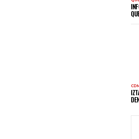
INF
QU
CD
IZ
DE