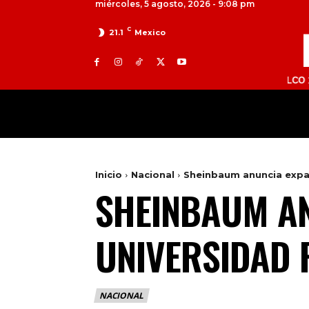
miércoles, 5 agosto, 2026 - 9:08 pm
C
21.1
Mexico
TOLUCA 98.9 FM | ATLACOMULCO 104.7 FM
MILED
NACIONAL
INTERNACIONAL
Inicio
Nacional
Sheinbaum anuncia expan
SHEINBAUM AN
UNIVERSIDAD 
NACIONAL