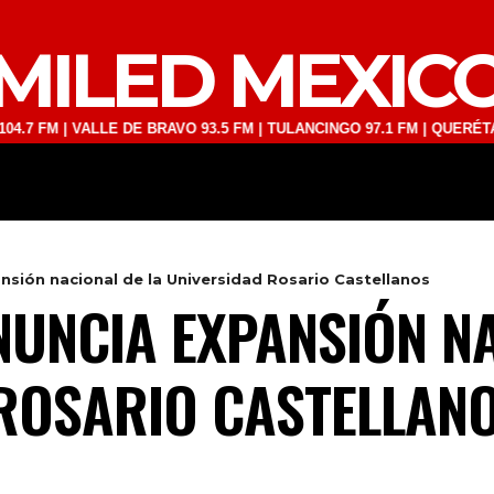
MILED MEXIC
 | VALLE DE BRAVO 93.5 FM | TULANCINGO 97.1 FM | QUERÉTARO 103.
DEPORTES
TECNOLOGÍA
ESPECT
sión nacional de la Universidad Rosario Castellanos
UNCIA EXPANSIÓN NA
ROSARIO CASTELLAN