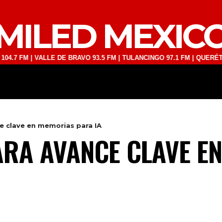
MILED MEXIC
 | VALLE DE BRAVO 93.5 FM | TULANCINGO 97.1 FM | QUERÉTARO 103
DEPORTES
TECNOLOGÍA
ESPECT
e clave en memorias para IA
RA AVANCE CLAVE E