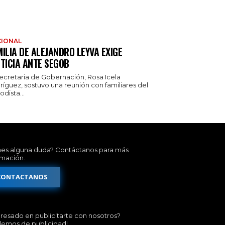
IONAL
ILIA DE ALEJANDRO LEYVA EXIGE
TICIA ANTE SEGOB
secretaria de Gobernación, Rosa Icela
ríguez, sostuvo una reunión con familiares del
odista...
nes alguna duda? Contáctanos para más
rmación.
CONTACTANOS
eresado en publicitarte con nosotros?
lemos de publicidad!