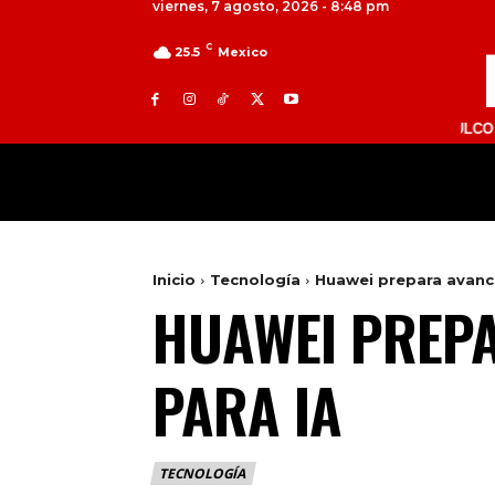
viernes, 7 agosto, 2026 - 8:48 pm
C
25.5
Mexico
TOLUCA 98.9 FM | ATLACOMULCO 104.7 FM
MILED
NACIONAL
INTERNACIONAL
Inicio
Tecnología
Huawei prepara avanc
HUAWEI PREPA
PARA IA
TECNOLOGÍA