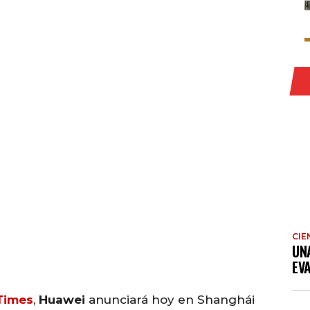
CIE
UN
EV
 Times
,
Huawei
anunciará hoy en Shanghái