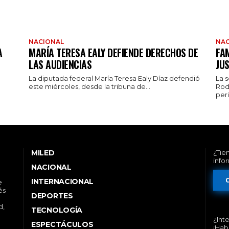
NACIONAL
NAC
A
MARÍA TERESA EALY DEFIENDE DERECHOS DE
FAM
LAS AUDIENCIAS
JUS
La diputada federal María Teresa Ealy Díaz defendió
La 
este miércoles, desde la tribuna de...
Rod
peri
MILED
¿Tie
info
NACIONAL
INTERNACIONAL
e
és
DEPORTES
d,
TECNOLOGÍA
¿Int
ESPECTÁCULOS
¡Hab