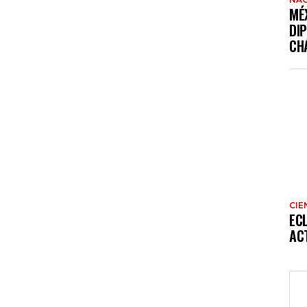
MÉ
DI
CH
CIE
EC
AC