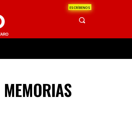
ESCRÍBENOS
O
.1 FM | SAN JUAN DEL RÍO 93.1 FM | GUADALAJARA 1510 AM | LA PAZ
ÁCULOS
CIENCIA
ESTADOS
OPINI
N MEMORIAS