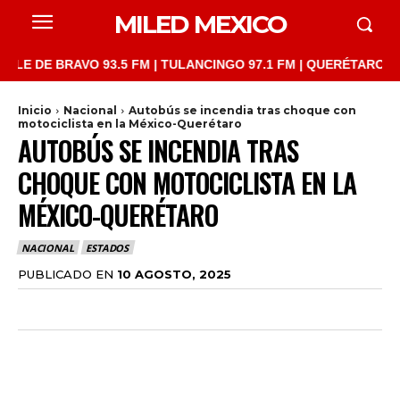
MILED MEXICO
E BRAVO 93.5 FM | TULANCINGO 97.1 FM | QUERÉTARO 103.1 FM 
Inicio
Nacional
Autobús se incendia tras choque con
motociclista en la México-Querétaro
AUTOBÚS SE INCENDIA TRAS
CHOQUE CON MOTOCICLISTA EN LA
MÉXICO-QUERÉTARO
NACIONAL
ESTADOS
PUBLICADO EN
10 AGOSTO, 2025