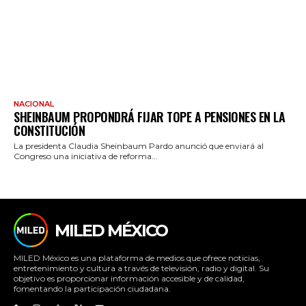
NACIONAL
SHEINBAUM PROPONDRÁ FIJAR TOPE A PENSIONES EN LA
CONSTITUCIÓN
La presidenta Claudia Sheinbaum Pardo anunció que enviará al
Congreso una iniciativa de reforma...
MILED MÉXICO
MILED México es una plataforma de medios que ofrece noticias,
entretenimiento y cultura a través de televisión, radio y digital. Su
objetivo es proporcionar información accesible y de calidad,
fomentando la participación ciudadana.