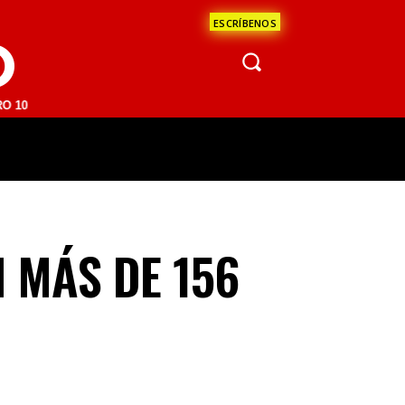
ESCRÍBENOS
O
M | SAN JUAN DEL RÍO 93.1 FM | GUADALAJARA 1510 AM | LA PAZ 95.
ÁCULOS
CIENCIA
ESTADOS
OPINI
 MÁS DE 156