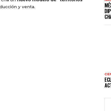
MÉ
oducción y venta.
DI
CH
CIE
EC
AC