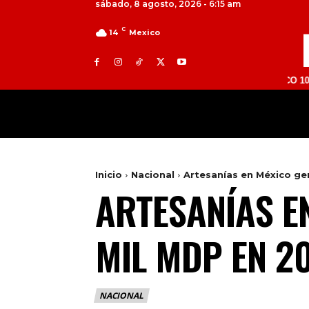
sábado, 8 agosto, 2026 - 6:15 am
C
14
Mexico
TOLUCA 98.9 FM | ATLACOMULCO 104.7 FM | 
MILED
NACIONAL
INTERNACIONAL
Inicio
Nacional
Artesanías en México ge
ARTESANÍAS E
MIL MDP EN 2
NACIONAL