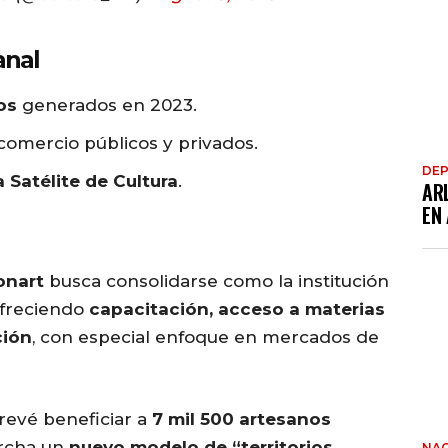
anal
os
generados en 2023.
omercio públicos y privados.
DE
 Satélite de Cultura
.
AR
EN
onart
busca consolidarse como la institución
ofreciendo
capacitación, acceso a materias
ción
, con especial enfoque en mercados de
prevé beneficiar a
7 mil 500 artesanos
rcha un
nuevo modelo de “territorios
NAC