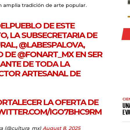
n amplia tradición de arte popular.
ELPUEBLO
DE ESTE
O, LA SUBSECRETARIA DE
RAL,
@LABESPALOVA
,
O DE
@FONART_MX
EN SER
ANTE DE TODA LA
ECTOR ARTESANAL DE
CIE
FORTALECER LA OFERTA DE
UN
TWITTER.COM/IGO7BHC9RM
EV
ra (@cultura_mx)
August 8, 2025