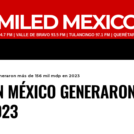
MILED MEXIC
VALLE DE BRAVO 93.5 FM | TULANCINGO 97.1 FM | QUERÉTARO 103.1 F
DEPORTES
TECNOLOGÍA
ESPECT
neraron más de 156 mil mdp en 2023
N MÉXICO GENERARON
023