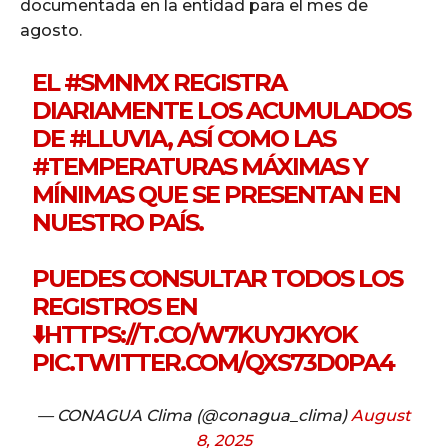
documentada en la entidad para el mes de
agosto.
EL
#SMNMX
REGISTRA
DIARIAMENTE LOS ACUMULADOS
DE
#LLUVIA
, ASÍ COMO LAS
#TEMPERATURAS
MÁXIMAS Y
MÍNIMAS QUE SE PRESENTAN EN
NUESTRO PAÍS.
PUEDES CONSULTAR TODOS LOS
REGISTROS EN
⬇️
HTTPS://T.CO/W7KUYJKYOK
PIC.TWITTER.COM/QXS73D0PA4
— CONAGUA Clima (@conagua_clima)
August
8, 2025