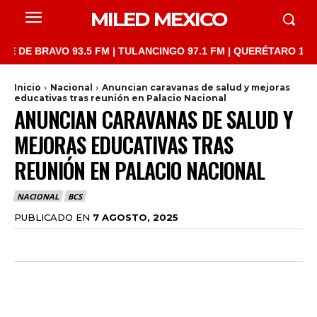
MILED MEXICO
BRAVO 93.5 FM | TULANCINGO 97.1 FM | QUERÉTARO 103.1 FM | 
Inicio
Nacional
Anuncian caravanas de salud y mejoras
educativas tras reunión en Palacio Nacional
ANUNCIAN CARAVANAS DE SALUD Y
MEJORAS EDUCATIVAS TRAS
REUNIÓN EN PALACIO NACIONAL
NACIONAL
BCS
PUBLICADO EN
7 AGOSTO, 2025