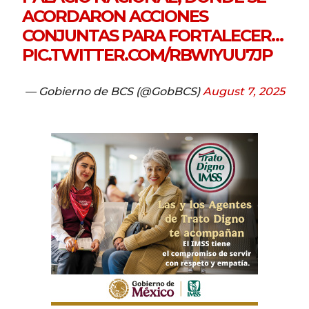
ACORDARON ACCIONES
CONJUNTAS PARA FORTALECER…
PIC.TWITTER.COM/RBWIYUU7JP
— Gobierno de BCS (@GobBCS)
August 7, 2025