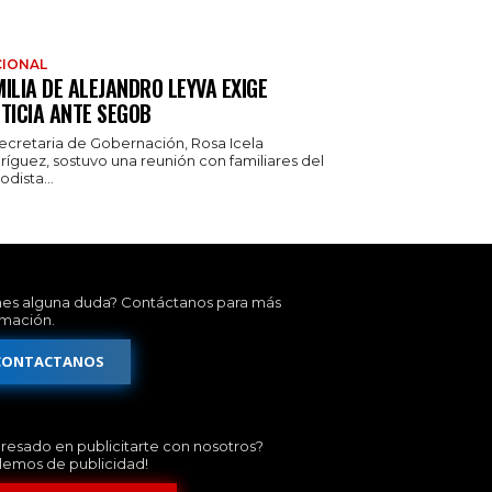
IONAL
ILIA DE ALEJANDRO LEYVA EXIGE
TICIA ANTE SEGOB
secretaria de Gobernación, Rosa Icela
ríguez, sostuvo una reunión con familiares del
odista...
nes alguna duda? Contáctanos para más
rmación.
CONTACTANOS
eresado en publicitarte con nosotros?
lemos de publicidad!