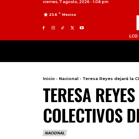
viernes, 7 agosto, 2026 - 1:08 pm
C
23.6
Mexico
TOLUCA 98.9 FM | ATLACOMULCO 104.7 F
MILED
NACIONAL
INTERNACIONAL
Inicio
Nacional
Teresa Reyes dejará la C
TERESA REYES
COLECTIVOS D
NACIONAL