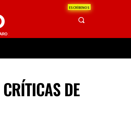
ESCRÍBENOS
O
.1 FM | SAN JUAN DEL RÍO 93.1 FM | GUADALAJARA 1510 AM | LA PA
ÁCULOS
CIENCIA
ESTADOS
OPINI
 CRÍTICAS DE