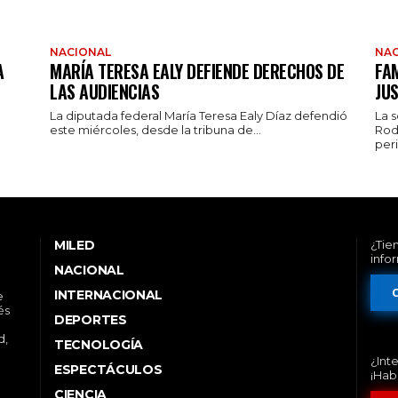
NACIONAL
NAC
A
MARÍA TERESA EALY DEFIENDE DERECHOS DE
FAM
LAS AUDIENCIAS
JUS
La diputada federal María Teresa Ealy Díaz defendió
La 
este miércoles, desde la tribuna de...
Rod
peri
MILED
¿Tie
info
NACIONAL
INTERNACIONAL
e
és
DEPORTES
d,
TECNOLOGÍA
¿Int
ESPECTÁCULOS
¡Hab
CIENCIA