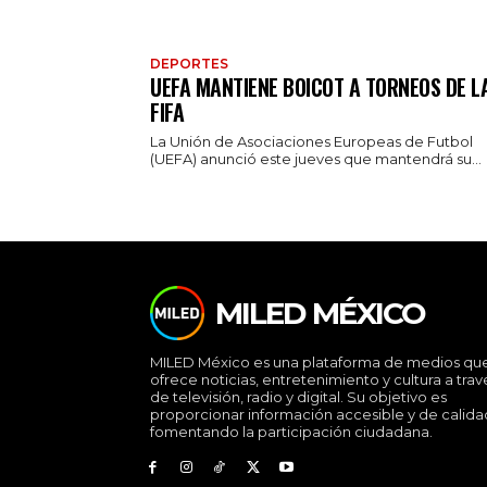
DEPORTES
UEFA MANTIENE BOICOT A TORNEOS DE L
FIFA
La Unión de Asociaciones Europeas de Futbol
(UEFA) anunció este jueves que mantendrá su...
MILED MÉXICO
MILED México es una plataforma de medios qu
ofrece noticias, entretenimiento y cultura a trav
de televisión, radio y digital. Su objetivo es
proporcionar información accesible y de calida
fomentando la participación ciudadana.