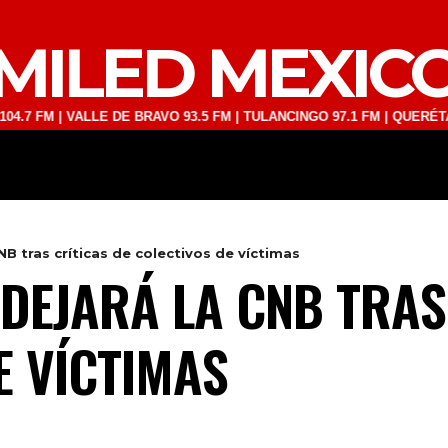
MILED MEXIC
M | VALLE DE BRAVO 93.5 FM | TULANCINGO 97.1 FM | QUERÉTARO 103
DEPORTES
TECNOLOGÍA
ESPECT
NB tras críticas de colectivos de víctimas
 DEJARÁ LA CNB TRAS
E VÍCTIMAS