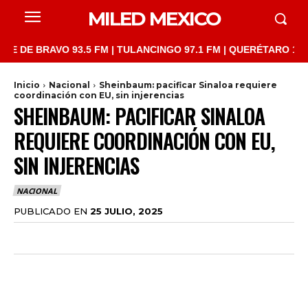
MILED MEXICO
 BRAVO 93.5 FM | TULANCINGO 97.1 FM | QUERÉTARO 103.1 FM |
Inicio
Nacional
Sheinbaum: pacificar Sinaloa requiere
coordinación con EU, sin injerencias
SHEINBAUM: PACIFICAR SINALOA
REQUIERE COORDINACIÓN CON EU,
SIN INJERENCIAS
NACIONAL
PUBLICADO EN
25 JULIO, 2025