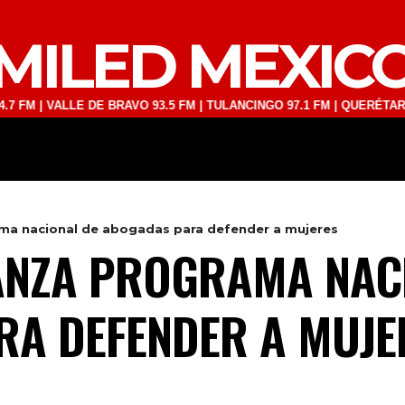
MILED MEXIC
VALLE DE BRAVO 93.5 FM | TULANCINGO 97.1 FM | QUERÉTARO 103.1 F
DEPORTES
TECNOLOGÍA
ESPECT
ma nacional de abogadas para defender a mujeres
ANZA PROGRAMA NAC
RA DEFENDER A MUJE