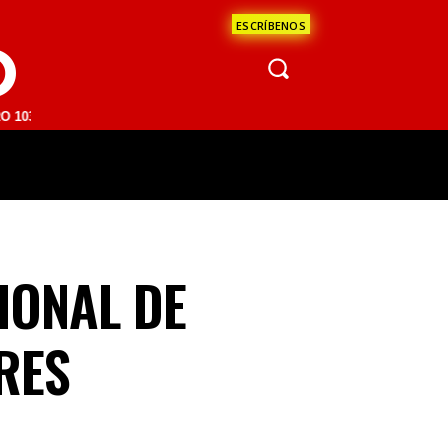
ESCRÍBENOS
O
M | SAN JUAN DEL RÍO 93.1 FM | GUADALAJARA 1510 AM | LA PAZ 95.
ÁCULOS
CIENCIA
ESTADOS
OPINI
IONAL DE
RES