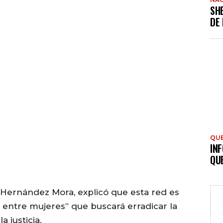
SH
DE
QU
INF
QU
li Hernández Mora, explicó que esta red es
l entre mujeres” que buscará erradicar la
a justicia.