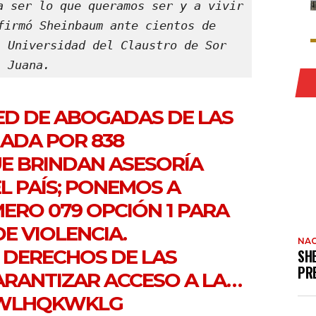
a ser lo que queramos ser y a vivir 
firmó Sheinbaum ante cientos de 
 Universidad del Claustro de Sor 
Juana.
ED DE ABOGADAS DE LAS
ADA POR 838
E BRINDAN ASESORÍA
L PAÍS; PONEMOS A
MERO 079 OPCIÓN 1 PARA
E VIOLENCIA.
NAC
 DERECHOS DE LAS
SH
PR
ARANTIZAR ACCESO A LA…
/JWLHQKWKLG