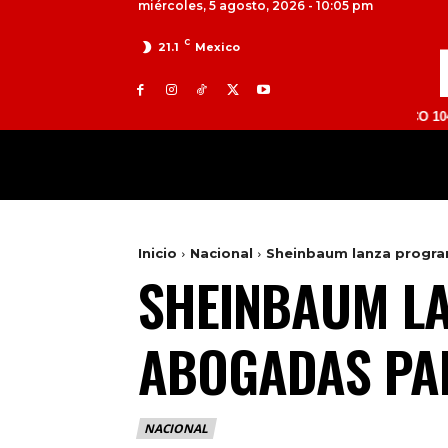
miércoles, 5 agosto, 2026 - 10:05 pm
C
21.1
Mexico
TOLUCA 98.9 FM | ATLACOMULCO 104.7 FM | 
MILED
NACIONAL
INTERNACIONAL
Inicio
Nacional
Sheinbaum lanza progra
SHEINBAUM L
ABOGADAS PA
NACIONAL