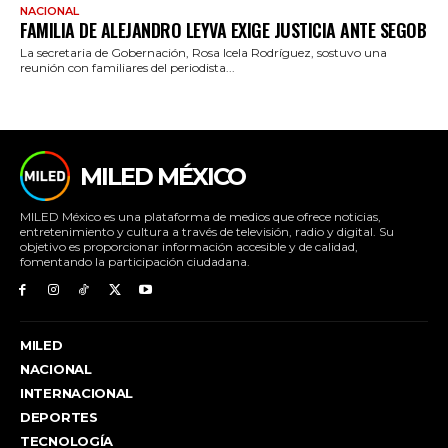
NACIONAL
FAMILIA DE ALEJANDRO LEYVA EXIGE JUSTICIA ANTE SEGOB
La secretaria de Gobernación, Rosa Icela Rodríguez, sostuvo una
reunión con familiares del periodista...
MILED MÉXICO
MILED México es una plataforma de medios que ofrece noticias,
entretenimiento y cultura a través de televisión, radio y digital. Su
objetivo es proporcionar información accesible y de calidad,
fomentando la participación ciudadana.
MILED
NACIONAL
INTERNACIONAL
DEPORTES
TECNOLOGÍA