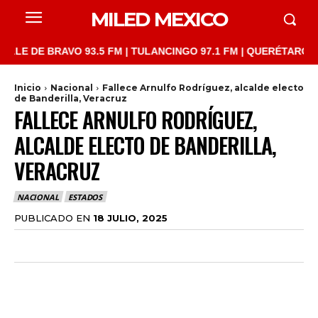
MILED MEXICO
DE BRAVO 93.5 FM | TULANCINGO 97.1 FM | QUERÉTARO 103.1 FM
Inicio
Nacional
Fallece Arnulfo Rodríguez, alcalde electo
de Banderilla, Veracruz
FALLECE ARNULFO RODRÍGUEZ,
ALCALDE ELECTO DE BANDERILLA,
VERACRUZ
NACIONAL
ESTADOS
PUBLICADO EN
18 JULIO, 2025