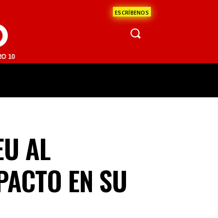
ESCRÍBENOS
O
M | SAN JUAN DEL RÍO 93.1 FM | GUADALAJARA 1510 AM | LA PAZ 95.
ÁCULOS
CIENCIA
ESTADOS
OPINI
EU AL
PACTO EN SU