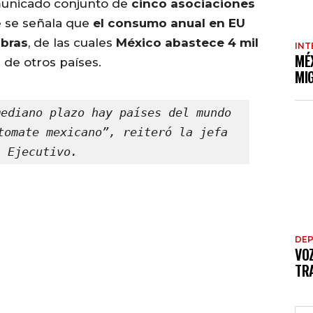
omunicado conjunto de
cinco asociaciones
e se señala que
el consumo anual en EU
ibras
, de las cuales
México abastece 4 mil
INT
MÉ
 de otros países.
MI
ediano plazo hay países del mundo 
tomate mexicano”, reiteró la jefa 
l Ejecutivo.
DE
VO
TRA