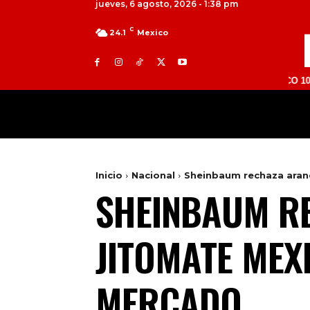
jueves, 6 agosto, 2026 - 1:38 pm
C
24.1
Mexico
TOLUCA 98.9 FM | ATLACOMULCO 104.7 FM | 
MILED
NACIONAL
INTERNACIONAL
Inicio
Nacional
Sheinbaum rechaza aranc
SHEINBAUM RE
JITOMATE MEX
MERCADO