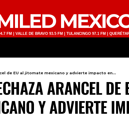
MILED MEXIC
VALLE DE BRAVO 93.5 FM | TULANCINGO 97.1 FM | QUERÉTARO 103.1 F
DEPORTES
TECNOLOGÍA
ESPECT
el de EU al jitomate mexicano y advierte impacto en...
CHAZA ARANCEL DE 
ICANO Y ADVIERTE IM