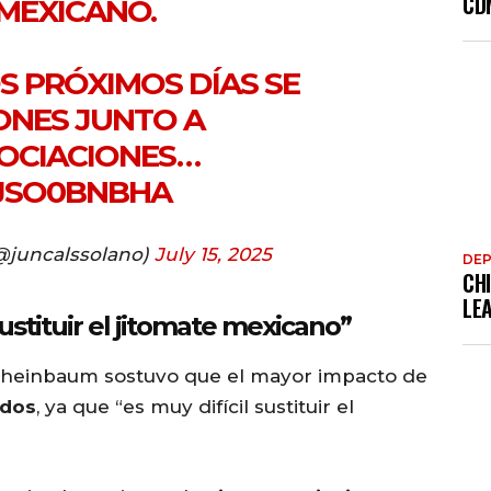
CD
 MEXICANO.
S PRÓXIMOS DÍAS SE
ONES JUNTO A
OCIACIONES…
BJSO0BNBHA
@juncalssolano)
July 15, 2025
DE
CHI
LE
stituir el jitomate mexicano”
 Sheinbaum sostuvo que el mayor impacto de
idos
, ya que “es muy difícil sustituir el