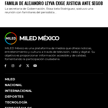
FAMILIA DE ALEJANDRO LEYVA EXIGE JUSTICIA ANTE SEGOB
La secretaria de Gobernación, Rosa Icela Rodríguez, sostuvo una
reunión con familiares del periodista...
MILED MÉXICO
MILED México es una plataforma de medios que ofrece noticias,
entretenimiento y cultura a través de televisión, radio y digital. Su
objetivo es proporcionar información accesible y de calidad,
fomentando la participación ciudadana.
MILED
NACIONAL
INTERNACIONAL
DEPORTES
TECNOLOGÍA
ESPECTÁCULOS