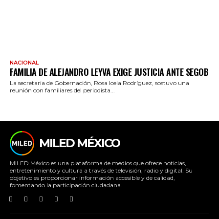
NACIONAL
FAMILIA DE ALEJANDRO LEYVA EXIGE JUSTICIA ANTE SEGOB
La secretaria de Gobernación, Rosa Icela Rodríguez, sostuvo una
reunión con familiares del periodista...
MILED MÉXICO
MILED México es una plataforma de medios que ofrece noticias,
entretenimiento y cultura a través de televisión, radio y digital. Su
objetivo es proporcionar información accesible y de calidad,
fomentando la participación ciudadana.