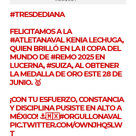
#TRESDEDIANA
FELICITAMOS A LA
#ATLETANAVAL
KENIA LECHUGA,
QUIEN BRILLÓ EN LA II COPA DEL
MUNDO DE
#REMO
2025 EN
LUCERNA,
#SUIZA
, AL OBTENER
LA MEDALLA DE ORO ESTE 28 DE
JUNIO. 🥇
¡CON TU ESFUERZO, CONSTANCIA
Y DISCIPLINA PUSISTE EN ALTO A
MÉXICO! ⚓🇲🇽
#ORGULLONAVAL
PIC.TWITTER.COM/OWNJHQ5LW
T