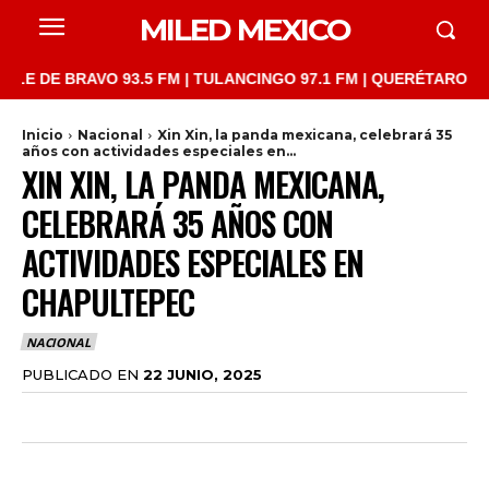
MILED MEXICO
E BRAVO 93.5 FM | TULANCINGO 97.1 FM | QUERÉTARO 103.1 FM 
Inicio
Nacional
Xin Xin, la panda mexicana, celebrará 35
años con actividades especiales en...
XIN XIN, LA PANDA MEXICANA,
CELEBRARÁ 35 AÑOS CON
ACTIVIDADES ESPECIALES EN
CHAPULTEPEC
NACIONAL
PUBLICADO EN
22 JUNIO, 2025