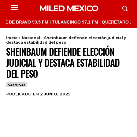
MILED MEXICO
 BRAVO 93.5 FM | TULANCINGO 97.1 FM | QUERÉTARO 103.1 FM |
Inicio
Nacional
Sheinbaum defiende elección judicial y
destaca estabilidad del peso
SHEINBAUM DEFIENDE ELECCIÓN
JUDICIAL Y DESTACA ESTABILIDAD
DEL PESO
NACIONAL
PUBLICADO EN
2 JUNIO, 2025