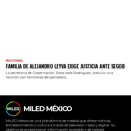
NACIONAL
FAMILIA DE ALEJANDRO LEYVA EXIGE JUSTICIA ANTE SEGOB
La secretaria de Gobernación, Rosa Icela Rodríguez, sostuvo una
reunión con familiares del periodista...
MILED MÉXICO
MILED México es una plataforma de medios que ofrece noticias,
entretenimiento y cultura a través de televisión, radio y digital. Su
objetivo es proporcionar información accesible y de calidad,