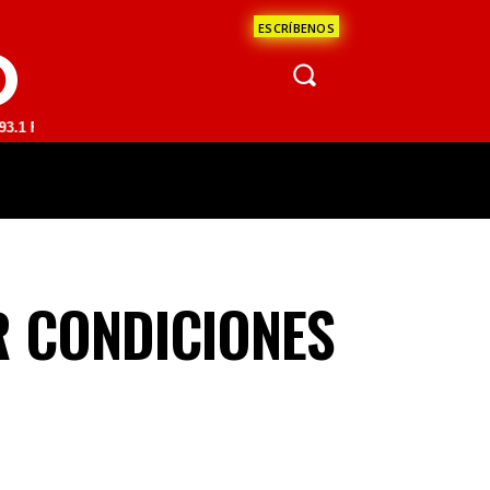
ESCRÍBENOS
O
 | GUADALAJARA 1510 AM | LA PAZ 95.1 FM | LOS CABOS 91.5 FM | C
ÁCULOS
CIENCIA
ESTADOS
OPINI
 CONDICIONES