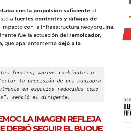
taba con la propulsión suficiente
al
sto a
fuertes corrientes y ráfagas de
l impacto con la infraestructura neoyorquina.
nante fue la actuación del
remolcador
,
bra, que aparentemente
dejó a la
tes fuertes, mareas cambiantes o 
fectar la precisión de una maniobra 
almente en espacios reducidos como 
es”, señaló el dirigente.
DE
UE
FIF
EMOC
LA IMAGEN REFLEJA
E DEBIÓ SEGUIR EL BUQUE