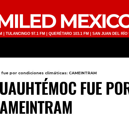
MILED MEXIC
ANCINGO 97.1 FM | QUERÉTARO 103.1 FM | SAN JUAN DEL RÍO 93.1 FM
DEPORTES
TECNOLOGÍA
ESPECT
fue por condiciones climáticas: CAMEINTRAM
CUAUHTÉMOC FUE POR
CAMEINTRAM