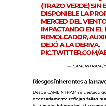
(TRAZO VERDE) SIN
DISPONIBLE LA PRO
MERCED DEL VIENTO
IMPACTANDO EN EL 
REMOLCADOR, AUXIL
DEJÓ A LA DERIVA.
PIC.TWITTER.COM/
— CAMEINTRAM (
Riesgos inherentes a la nav
Desde CAMEINTRAM se destacó que 
necesariamente reflejan fallas h
los
riesgos inherentes a la naveg