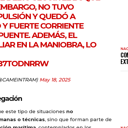
 EMBARGO, NO TUVO
PULSIÓN Y QUEDÓ A
 Y FUERTE CORRIENTE
PUENTE. ADEMÁS, EL
IAR EN LA MANIOBRA, LO
NAC
CO
EX
AB7TODNRRW
@CAMEINTRAM)
May 18, 2025
egación
este tipo de situaciones
no
umanas o técnicas
, sino que forman parte de
ación marítima
, contemplados en los
NAC