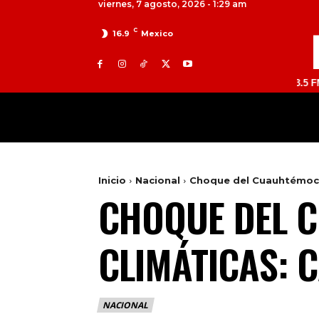
viernes, 7 agosto, 2026 - 1:29 am
C
16.9
Mexico
A 98.9 FM | ATLACOMULCO 104.7 FM | VALLE DE BRAVO 93.5 FM | TUL
MILED
NACIONAL
INTERNACIONAL
Inicio
Nacional
Choque del Cuauhtémoc 
CHOQUE DEL 
CLIMÁTICAS: 
NACIONAL