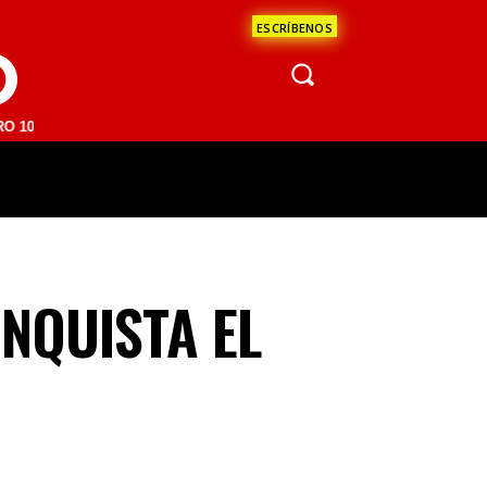
ESCRÍBENOS
O
M | SAN JUAN DEL RÍO 93.1 FM | GUADALAJARA 1510 AM | LA PAZ 95.
ÁCULOS
CIENCIA
ESTADOS
OPINI
ONQUISTA EL