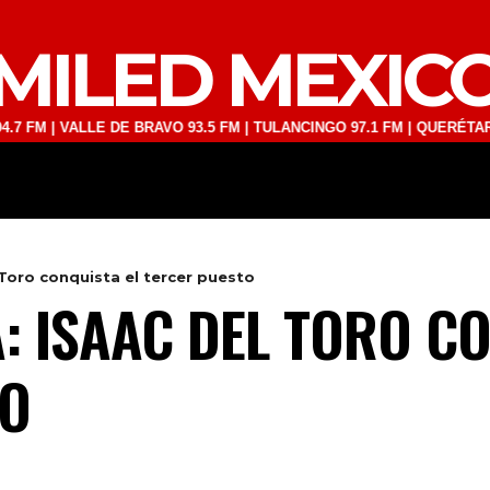
MILED MEXIC
VALLE DE BRAVO 93.5 FM | TULANCINGO 97.1 FM | QUERÉTARO 103.1 F
DEPORTES
TECNOLOGÍA
ESPECT
l Toro conquista el tercer puesto
A: ISAAC DEL TORO C
TO