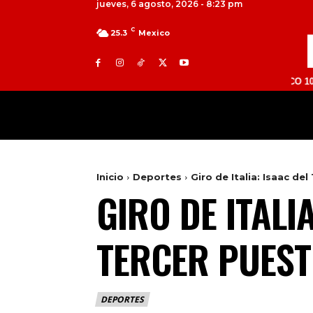
jueves, 6 agosto, 2026 - 8:23 pm
C
25.3
Mexico
TOLUCA 98.9 FM | ATLACOMULCO 104.7 FM | 
MILED
NACIONAL
INTERNACIONAL
Inicio
Deportes
Giro de Italia: Isaac de
GIRO DE ITALI
TERCER PUES
DEPORTES