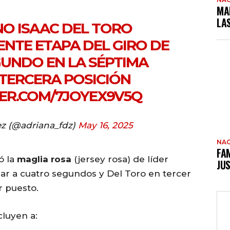
MA
LA
NO ISAAC DEL TORO
ENTE ETAPA DEL GIRO DE
EGUNDO EN LA SÉPTIMA
 TERCERA POSICIÓN
TER.COM/7JOYEX9V5Q
z (@adriana_fdz)
May 16, 2025
NAC
FAM
ó la
maglia rosa
(jersey rosa) de líder
JUS
ar a cuatro segundos y Del Toro en tercer
r puesto.
luyen a: