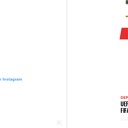
n Instagram
DE
UE
FIF