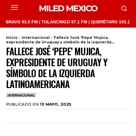
MILED MEXICO
93.5 FM | TULANCINGO 97.1 FM | QUERÉTARO 103.1 FM | SAN JU
Inicio
Internacional
Fallece José ‘Pepe’ Mujica,
expresidente de Uruguay y símbolo de la izquierda...
FALLECE JOSÉ ‘PEPE’ MUJICA,
EXPRESIDENTE DE URUGUAY Y
SÍMBOLO DE LA IZQUIERDA
LATINOAMERICANA
INTERNACIONAL
PUBLICADO EN
13 MAYO, 2025