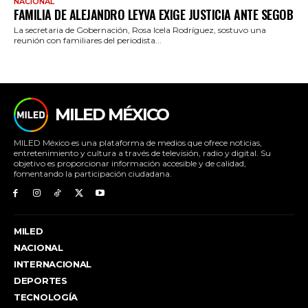
NACIONAL
FAMILIA DE ALEJANDRO LEYVA EXIGE JUSTICIA ANTE SEGOB
La secretaria de Gobernación, Rosa Icela Rodríguez, sostuvo una
reunión con familiares del periodista...
MILED MÉXICO
MILED México es una plataforma de medios que ofrece noticias,
entretenimiento y cultura a través de televisión, radio y digital. Su
objetivo es proporcionar información accesible y de calidad,
fomentando la participación ciudadana.
MILED
NACIONAL
INTERNACIONAL
DEPORTES
TECNOLOGÍA