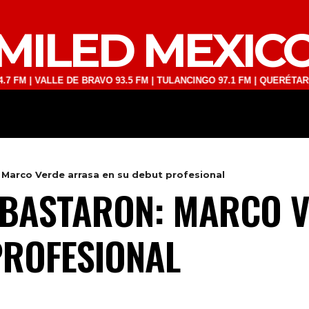
MILED MEXIC
ALLE DE BRAVO 93.5 FM | TULANCINGO 97.1 FM | QUERÉTARO 103.1 F
DEPORTES
TECNOLOGÍA
ESPECT
Marco Verde arrasa en su debut profesional
 BASTARON: MARCO 
PROFESIONAL