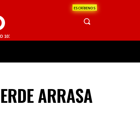
ESCRÍBENOS
O
M | SAN JUAN DEL RÍO 93.1 FM | GUADALAJARA 1510 AM | LA PAZ 95.
ÁCULOS
CIENCIA
ESTADOS
OPINI
VERDE ARRASA