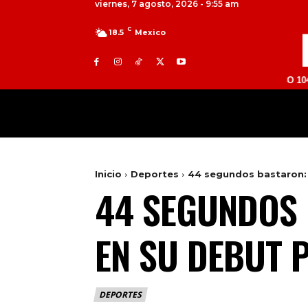
viernes, 7 agosto, 2026 - 9:55 am
C
18.5
Mexico
TOLUCA 98.9 FM | ATLACOMULCO 104.7 FM | V
MILED
NACIONAL
INTERNACIONAL
Inicio
Deportes
44 segundos bastaron: 
44 SEGUNDOS
EN SU DEBUT 
DEPORTES