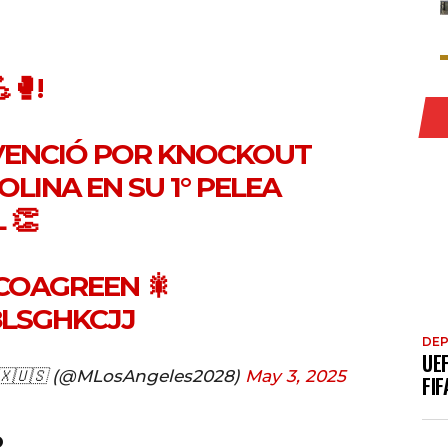
🥊!
 VENCIÓ POR KNOCKOUT
OLINA EN SU 1° PELEA
 👏
COAGREEN
🎇
8LSGHKCJJ
DE
UE
🇽🇺🇸 (@MLosAngeles2028)
May 3, 2025
FIF
o