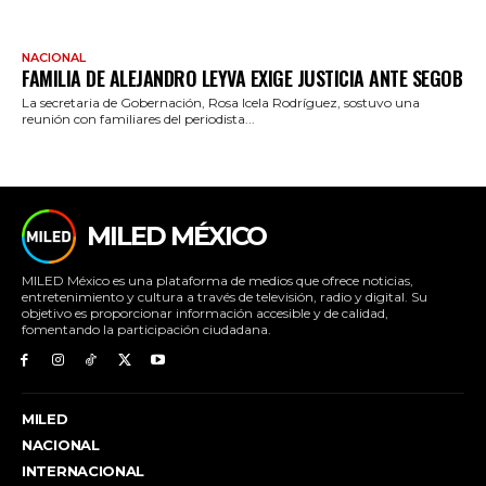
NACIONAL
FAMILIA DE ALEJANDRO LEYVA EXIGE JUSTICIA ANTE SEGOB
La secretaria de Gobernación, Rosa Icela Rodríguez, sostuvo una
reunión con familiares del periodista...
MILED MÉXICO
MILED México es una plataforma de medios que ofrece noticias,
entretenimiento y cultura a través de televisión, radio y digital. Su
objetivo es proporcionar información accesible y de calidad,
fomentando la participación ciudadana.
MILED
NACIONAL
INTERNACIONAL