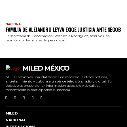
NACIONAL
FAMILIA DE ALEJANDRO LEYVA EXIGE JUSTICIA ANTE SEGOB
La secretaria de Gobernación, Rosa Icela Rodríguez, sostuvo una
reunión con familiares del periodista...
MILED MÉXICO
MILED México es una plataforma de medios que ofrece noticias,
entretenimiento y cultura a través de televisión, radio y digital. Su
objetivo es proporcionar información accesible y de calidad,
fomentando la participación ciudadana.
MILED
NACIONAL
INTERNACIONAL