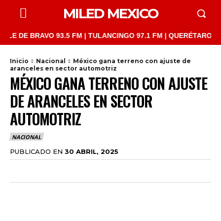
MILED MEXICO
DE BRAVO 93.5 FM | TULANCINGO 97.1 FM | QUERÉTARO 103.1 FM
Inicio
Nacional
México gana terreno con ajuste de
aranceles en sector automotriz
MÉXICO GANA TERRENO CON AJUSTE
DE ARANCELES EN SECTOR
AUTOMOTRIZ
NACIONAL
PUBLICADO EN
30 ABRIL, 2025