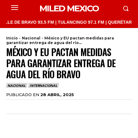
MILED MEXICO
 DE BRAVO 93.5 FM | TULANCINGO 97.1 FM | QUERÉTARO 103.1 F
Inicio
Nacional
México y EU pactan medidas para
garantizar entrega de agua del río...
MÉXICO Y EU PACTAN MEDIDAS
PARA GARANTIZAR ENTREGA DE
AGUA DEL RÍO BRAVO
NACIONAL
INTERNACIONAL
PUBLICADO EN
28 ABRIL, 2025