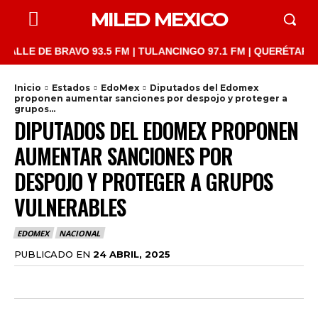
MILED MEXICO
E DE BRAVO 93.5 FM | TULANCINGO 97.1 FM | QUERÉTARO 103.1 
Inicio
Estados
EdoMex
Diputados del Edomex
proponen aumentar sanciones por despojo y proteger a
grupos...
DIPUTADOS DEL EDOMEX PROPONEN
AUMENTAR SANCIONES POR
DESPOJO Y PROTEGER A GRUPOS
VULNERABLES
EDOMEX
NACIONAL
PUBLICADO EN
24 ABRIL, 2025