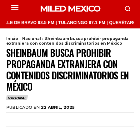
MILED MEXICO
DE BRAVO 93.5 FM | TULANCINGO 97.1 FM | QUERÉTARO 103.1 FM
Inicio
Nacional
Sheinbaum busca prohibir propaganda
extranjera con contenidos discriminatorios en México
SHEINBAUM BUSCA PROHIBIR
PROPAGANDA EXTRANJERA CON
CONTENIDOS DISCRIMINATORIOS EN
MÉXICO
NACIONAL
PUBLICADO EN
22 ABRIL, 2025