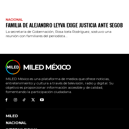
NACIONAL
FAMILIA DE ALEJANDRO LEYVA EXIGE JUSTICIA ANTE SEGOB
La secretaria de Gobernación, Rosa Icela Rodríguez, sostuvo una
reunión con familiares del periodista...
MILED MÉXICO
MILED México es una plataforma de medios que ofrece noticias,
entretenimiento y cultura a través de televisión, radio y digital. Su
objetivo es proporcionar información accesible y de calidad,
fomentando la participación ciudadana.
MILED
NACIONAL