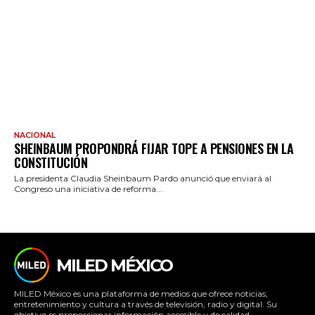
NACIONAL
SHEINBAUM PROPONDRÁ FIJAR TOPE A PENSIONES EN LA
CONSTITUCIÓN
La presidenta Claudia Sheinbaum Pardo anunció que enviará al
Congreso una iniciativa de reforma...
MILED MÉXICO
MILED México es una plataforma de medios que ofrece noticias,
entretenimiento y cultura a través de televisión, radio y digital. Su
objetivo es proporcionar información accesible y de calidad,