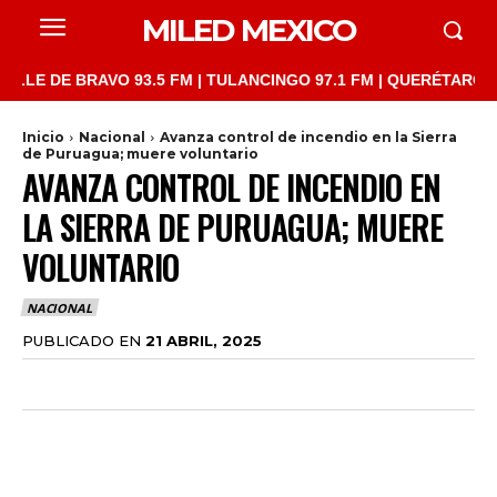
MILED MEXICO
DE BRAVO 93.5 FM | TULANCINGO 97.1 FM | QUERÉTARO 103.1 FM
Inicio
Nacional
Avanza control de incendio en la Sierra
de Puruagua; muere voluntario
AVANZA CONTROL DE INCENDIO EN
LA SIERRA DE PURUAGUA; MUERE
VOLUNTARIO
NACIONAL
PUBLICADO EN
21 ABRIL, 2025