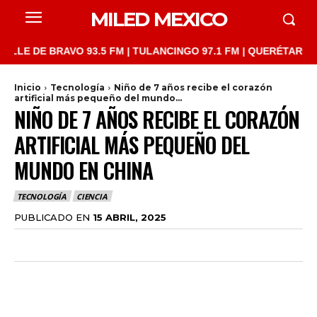
MILED MEXICO
DE BRAVO 93.5 FM | TULANCINGO 97.1 FM | QUERÉTARO 103.1 FM
Inicio
Tecnología
Niño de 7 años recibe el corazón
artificial más pequeño del mundo...
NIÑO DE 7 AÑOS RECIBE EL CORAZÓN
ARTIFICIAL MÁS PEQUEÑO DEL
MUNDO EN CHINA
TECNOLOGÍA
CIENCIA
PUBLICADO EN
15 ABRIL, 2025