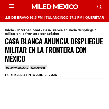
MILED MEXICO
 DE BRAVO 93.5 FM | TULANCINGO 97.1 FM | QUERÉTARO 103.1 FM
Inicio
Internacional
Casa Blanca anuncia despliegue
militar en la frontera con México
CASA BLANCA ANUNCIA DESPLIEGUE
MILITAR EN LA FRONTERA CON
MÉXICO
INTERNACIONAL
NACIONAL
PUBLICADO EN
15 ABRIL, 2025