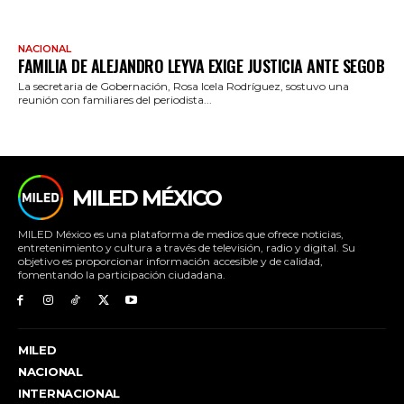
NACIONAL
FAMILIA DE ALEJANDRO LEYVA EXIGE JUSTICIA ANTE SEGOB
La secretaria de Gobernación, Rosa Icela Rodríguez, sostuvo una
reunión con familiares del periodista...
MILED MÉXICO
MILED México es una plataforma de medios que ofrece noticias,
entretenimiento y cultura a través de televisión, radio y digital. Su
objetivo es proporcionar información accesible y de calidad,
fomentando la participación ciudadana.
MILED
NACIONAL
INTERNACIONAL