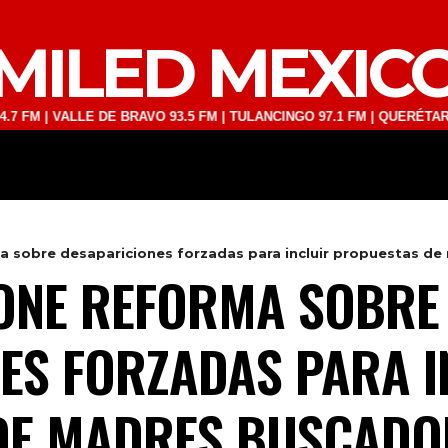
MILED MEXIC
ALLE DE BRAVO 93.5 FM | TULANCINGO 97.1 FM | QUERÉTARO 103.1 F
DEPORTES
TECNOLOGÍA
ESPECT
 sobre desapariciones forzadas para incluir propuestas d
ONE REFORMA SOBRE
ES FORZADAS PARA I
DE MADRES BUSCADO