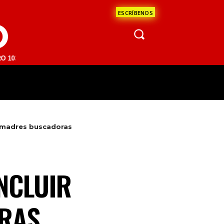
ESCRÍBENOS
O
M | SAN JUAN DEL RÍO 93.1 FM | GUADALAJARA 1510 AM | LA PAZ 95.
ÁCULOS
CIENCIA
ESTADOS
OPINI
e madres buscadoras
NCLUIR
RAS