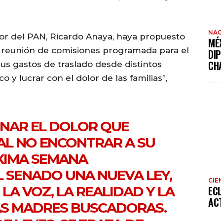
NAC
dor del PAN, Ricardo Anaya, haya propuesto
MÉ
la reunión de comisiones programada para el
DI
CH
sus gastos de traslado desde distintos
o y lucrar con el dolor de las familias”,
INAR EL DOLOR QUE
AL NO ENCONTRAR A SU
ÓXIMA SEMANA
L SENADO UNA NUEVA LEY,
CIE
LA VOZ, LA REALIDAD Y LA
EC
AC
AS MADRES BUSCADORAS.