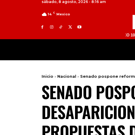
sábado, 8 agosto, 2026 - 8:16 am
C
14
Mexico
TOLUCA 98.9 FM | ATLACOMULCO 104.7 FM | V
MILED
NACIONAL
INTERNACIONAL
Inicio
Nacional
Senado pospone reforma
SENADO POSP
DESAPARICION
PROPUESTAS 