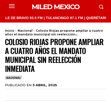
MILED MEXICO
DE BRAVO 93.5 FM | TULANCINGO 97.1 FM | QUERÉTARO 103.1 FM
Inicio
Nacional
Colosio Riojas propone ampliar a cuatro
años el mandato municipal sin reelección...
COLOSIO RIOJAS PROPONE AMPLIAR
A CUATRO AÑOS EL MANDATO
MUNICIPAL SIN REELECCIÓN
INMEDIATA
NACIONAL
PUBLICADO EN
3 ABRIL, 2025