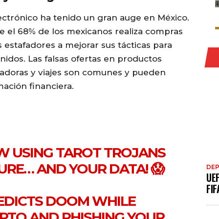
lectrónico ha tenido un gran auge en México.
e el 68% de los mexicanos realiza compras
s estafadores a mejorar sus tácticas para
dos. Las falsas ofertas en productos
adoras y viajes son comunes y pueden
ación financiera.
W USING TAROT TROJANS
URE… AND YOUR DATA! 😱
DE
UE
FIF
PREDICTS DOOM WHILE
PTO AND PHISHING YOUR