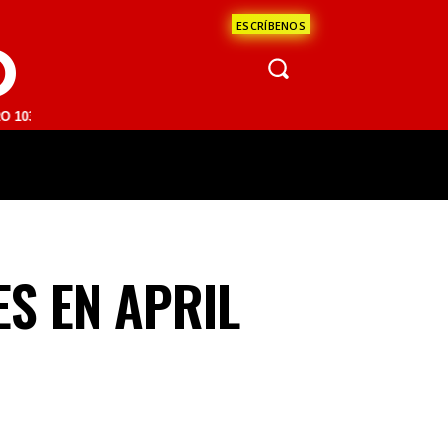
ESCRÍBENOS
O
M | SAN JUAN DEL RÍO 93.1 FM | GUADALAJARA 1510 AM | LA PAZ 95.
ÁCULOS
CIENCIA
ESTADOS
OPINI
ES EN APRIL