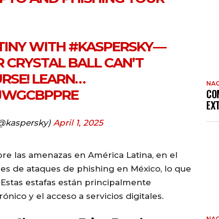
TINY WITH
#KASPERSKY
—
 CRYSTAL BALL CAN’T
URSE! LEARN…
NAC
YJWGCBPPRE
CO
EX
@kaspersky)
April 1, 2025
re las amenazas en América Latina, en el
ones de ataques de phishing en México, lo que
 Estas estafas están principalmente
nico y el acceso a servicios digitales.
NAC