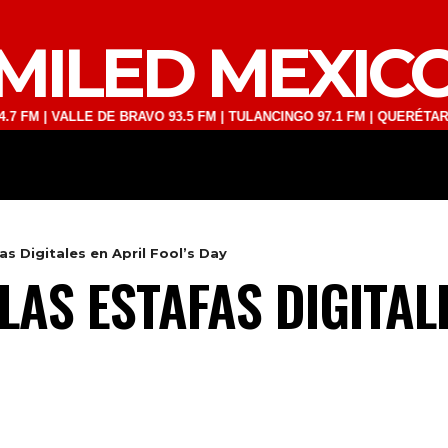
MILED MEXIC
VALLE DE BRAVO 93.5 FM | TULANCINGO 97.1 FM | QUERÉTARO 103.1 F
DEPORTES
TECNOLOGÍA
ESPECT
s Digitales en April Fool’s Day
AS ESTAFAS DIGITAL