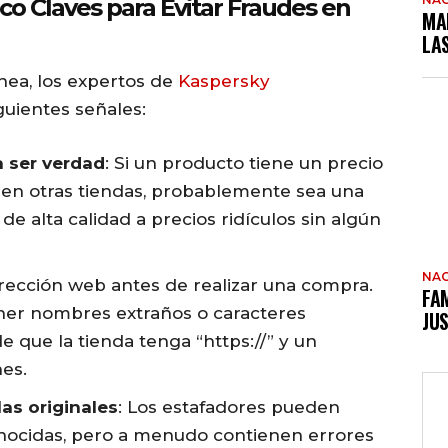
co Claves para Evitar Fraudes en
MA
LA
ínea, los expertos de
Kaspersky
guientes señales:
 ser verdad
: Si un producto tiene un precio
 en otras tiendas, probablemente sea una
e alta calidad a precios ridículos sin algún
NAC
 dirección web antes de realizar una compra.
FAM
ener nombres extraños o caracteres
JUS
e que la tienda tenga “https://” y un
es.
las originales
: Los estafadores pueden
conocidas, pero a menudo contienen errores