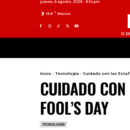
jueves, 6 agosto, 2026 - 9:14 pm
C
19.8
Mexico
TOLUCA 98.9 FM | ATLACOMULCO 104.7 FM | 
MILED
NACIONAL
INTERNACIONAL
Inicio
Tecnología
Cuidado con las Estafa
CUIDADO CON L
FOOL’S DAY
TECNOLOGÍA