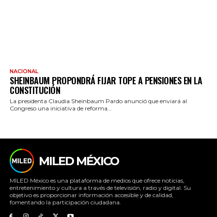
NACIONAL
SHEINBAUM PROPONDRÁ FIJAR TOPE A PENSIONES EN LA
CONSTITUCIÓN
La presidenta Claudia Sheinbaum Pardo anunció que enviará al
Congreso una iniciativa de reforma...
MILED MÉXICO
MILED México es una plataforma de medios que ofrece noticias,
entretenimiento y cultura a través de televisión, radio y digital. Su
objetivo es proporcionar información accesible y de calidad,
fomentando la participación ciudadana.