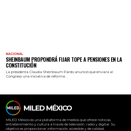
NACIONAL
SHEINBAUM PROPONDRÁ FIJAR TOPE A PENSIONES EN LA
CONSTITUCIÓN
La presidenta Claudia Sheinbaum Pardo anunció que enviará al
Congreso una iniciativa de reforma...
MILED MÉXICO
MILED México es una plataforma de medios que ofrece noticias,
entretenimiento y cultura a través de televisión, radio y digital. Su
objetivo es proporcionar información accesible y de calidad,