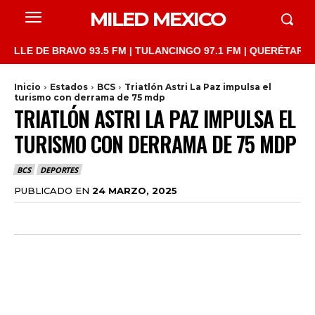
MILED MEXICO
 DE BRAVO 93.5 FM | TULANCINGO 97.1 FM | QUERÉTARO 103.1 F
Inicio
Estados
BCS
Triatlón Astri La Paz impulsa el
turismo con derrama de 75 mdp
TRIATLÓN ASTRI LA PAZ IMPULSA EL
TURISMO CON DERRAMA DE 75 MDP
BCS
DEPORTES
PUBLICADO EN
24 MARZO, 2025