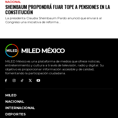
NACIONAL
SHEINBAUM PROPONDRÁ FIJAR TOPE A PENSIONES EN LA
CONSTITUCIÓN
La presidenta Claudia Sheinbaum Pardo anunció que enviará al
Congreso una iniciativa de reforma...
MILED MÉXICO
MILED México es una plataforma de medios que ofrece noticias,
entretenimiento y cultura a través de televisión, radio y digital. Su
objetivo es proporcionar información accesible y de calidad,
fomentando la participación ciudadana.
MILED
NACIONAL
INTERNACIONAL
DEPORTES