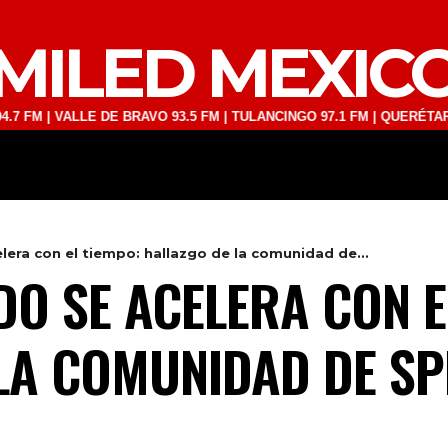
MILED MEXIC
VALLE DE BRAVO 93.5 FM | TULANCINGO 97.1 FM | QUERÉTARO 103.1 
DEPORTES
TECNOLOGÍA
ESPECT
lera con el tiempo: hallazgo de la comunidad de...
DO SE ACELERA CON E
LA COMUNIDAD DE S