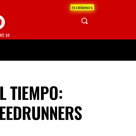
ESCRÍBENOS
O
FM | SAN JUAN DEL RÍO 93.1 FM | GUADALAJARA 1510 AM | LA PAZ 95
ÁCULOS
CIENCIA
ESTADOS
OPINI
L TIEMPO:
PEEDRUNNERS