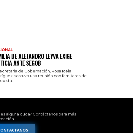
IONAL
ILIA DE ALEJANDRO LEYVA EXIGE
TICIA ANTE SEGOB
secretaria de Gobernación, Rosa Icela
ríguez, sostuvo una reunión con familiares del
odista...
nes alguna duda? Contáctanos para más
rmación.
CONTACTANOS