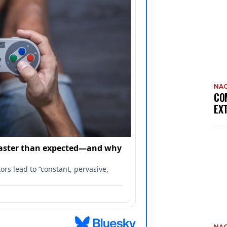
NAC
CO
EX
NAC