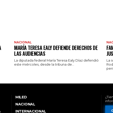
NACIONAL
NAC
A
MARÍA TERESA EALY DEFIENDE DERECHOS DE
FAM
LAS AUDIENCIAS
JUS
La diputada federal María Teresa Ealy Díaz defendió
La 
este miércoles, desde la tribuna de...
Rod
peri
MILED
¿Tie
info
NACIONAL
INTERNACIONAL
e