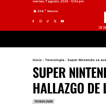
viernes, 7 agosto, 2026 - 12:54 pm
C
23.6
Mexico
TOLUCA 98.9 FM | ATLACOMULCO 104.7 FM | 
MILED
NACIONAL
INTERNACIONAL
Inicio
Tecnología
Super Nintendo se ace
SUPER NINTEN
HALLAZGO DE 
TECNOLOGÍA